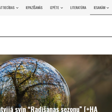
ATTIECĪBAS
IEPAZĪŠANĀS
IZPĒTE
LITERATŪRA
IESAKĀM
Latvijā svin “Radīšanas sezonu” [+НА