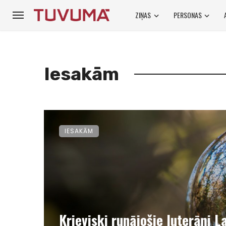
ZIŅAS
PERSONAS
Iesakām
IESAKĀM
Krieviski runājošie luterāņi 