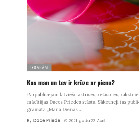
IESAKĀM
Kas man un tev ir krūze ar pienu?
Pārpublicējam latviešu aktrises, režisores, rakstnie
mācītājas Daces Priedes stāstu. Sākotneji tas publi
grāmatā „Mana Dienas ...
Dace Priede
By
2021. gada 22. April