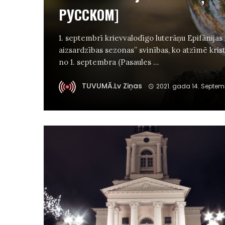
РУССКОМ]
1. septembrī krievvalodīgo luterāņu Epifānija
aizsardzības sezonas” svinības, ko atzīmē krist
no 1. septembra (Pasaules ...
TUVUMĀ.lv Ziņas
2021. gada 14. Septem