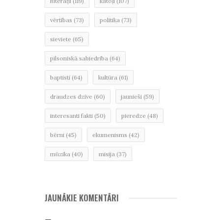
luterāņi
(119)
katoļi
(107)
vērtības
(73)
politika
(73)
sieviete
(65)
pilsoniskā sabiedrība
(64)
baptisti
(64)
kultūra
(61)
draudzes dzīve
(60)
jaunieši
(59)
interesanti fakti
(50)
pieredze
(48)
bērni
(45)
ekumenisms
(42)
mūzika
(40)
misija
(37)
JAUNĀKIE KOMENTĀRI