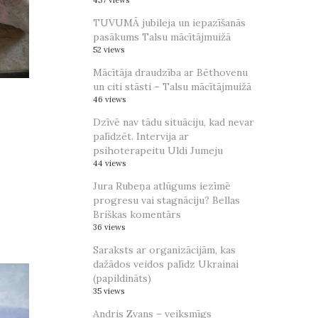
457 views
TUVUMĀ jubileja un iepazīšanās
pasākums Talsu mācītājmuižā
52 views
Mācītāja draudzība ar Bēthovenu
un citi stāsti – Talsu mācītājmuižā
46 views
Dzīvē nav tādu situāciju, kad nevar
palīdzēt. Intervija ar
psihoterapeitu Uldi Jumeju
44 views
Jura Rubeņa atlūgums iezīmē
progresu vai stagnāciju? Bellas
Briškas komentārs
36 views
Saraksts ar organizācijām, kas
dažādos veidos palīdz Ukrainai
(papildināts)
35 views
Andris Zvans – veiksmīgs