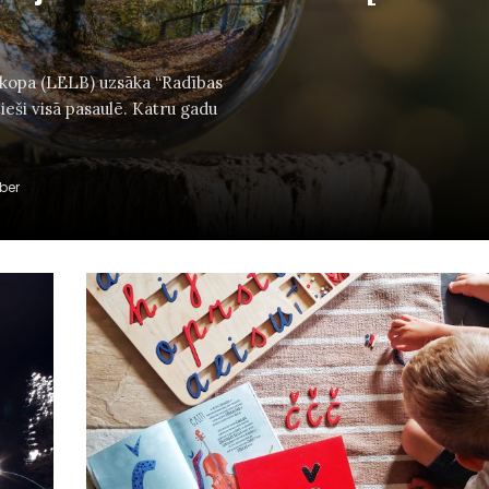
s kopa (LELB) uzsāka “Radības
ieši visā pasaulē. Katru gadu
ber