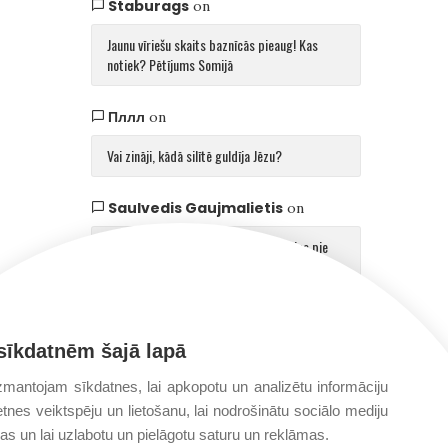
Staburags
on
Jaunu vīriešu skaits baznīcās pieaug! Kas
notiek? Pētījums Somijā
Пллл
on
Vai zināji, kādā silītē guldīja Jēzu?
Saulvedis Gaujmalietis
on
Arhibīskaps Aglonā mudina atgriezties pie
patiesības par cilvēku un Dievu
sīkdatnēm šajā lapā
mantojam sīkdatnes, lai apkopotu un analizētu informāciju
etnes veiktspēju un lietošanu, lai nodrošinātu sociālo mediju
jas un lai uzlabotu un pielāgotu saturu un reklāmas.