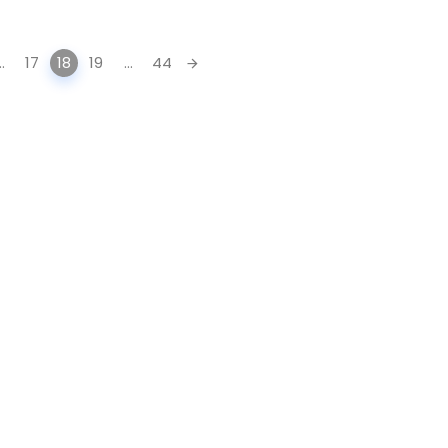
..
17
18
19
...
44