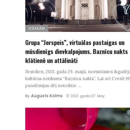
IESAKĀM
Grupa “Jorspeis”, virtuālas pastaigas un
mūsdienīgs dievkalpojums. Baznīcu nakts
klātienē un attālināti
Sestdien, 2021. gada 29. maijā, norisināsies ikgadēj
kultūras notikums “Baznīcu nakts”. Lai arī Covid-19
pandēmijas dēļ noteiktie ...
Augusts Kolms
By
2021. gada 27. May