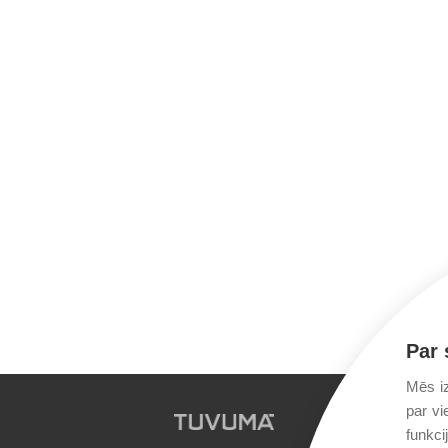
Par 
Mēs iz
par vi
funkci