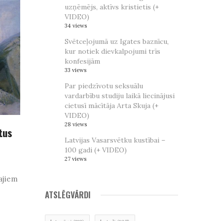
uzņēmējs, aktīvs kristietis (+
VIDEO)
34 views
Svētceļojumā uz Igates baznīcu,
kur notiek dievkalpojumi trīs
konfesijām
33 views
Par piedzīvotu seksuālu
vardarbību studiju laikā liecinājusi
cietusī mācītāja Arta Skuja (+
VIDEO)
28 views
tus
Latvijas Vasarsvētku kustībai –
100 gadi (+ VIDEO)
27 views
ajiem
ATSLĒGVĀRDI