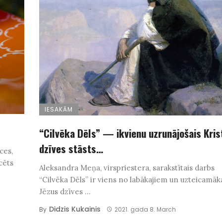
IESAKĀM
“Cilvēka Dēls” — ikvienu uzrunājošais Kris
dzīves stāsts…
ces,
cēts
Aleksandra Meņa, virspriestera, sarakstītais darbs
“Cilvēka Dēls” ir viens no labākajiem un uzteicamāk
Jēzus dzīves ...
Didzis Kukainis
By
2021. gada 8. March