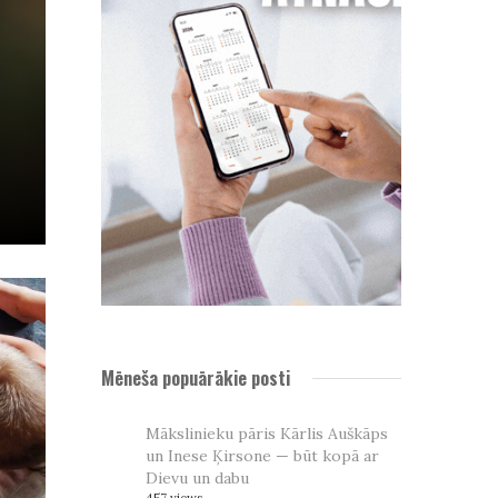
Mēneša popuārākie posti
Mākslinieku pāris Kārlis Auškāps
un Inese Ķirsone — būt kopā ar
Dievu un dabu