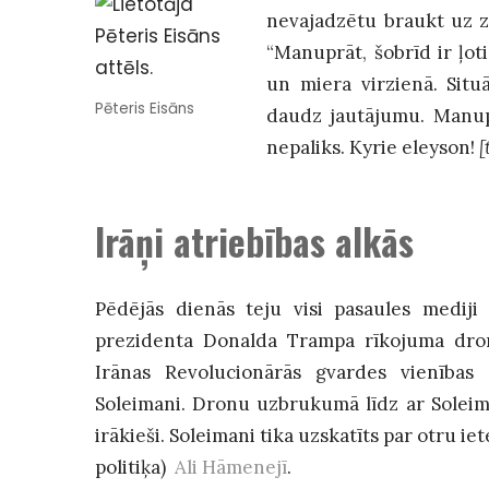
nevajadzētu braukt uz ze
“Manuprāt, šobrīd ir ļoti
un miera virzienā. Situ
Pēteris Eisāns
daudz jautājumu. Manuprā
nepaliks. Kyrie eleyson!
[
Irāņi atriebības alkās
Pēdējās dienās teju visi pasaules medij
prezidenta Donalda Trampa rīkojuma dron
Irānas Revolucionārās gvardes vienības
Soleimani. Dronu uzbrukumā līdz ar Soleiman
irākieši. Soleimani tika uzskatīts par otru ie
politiķa)
Ali Hāmenejī
.