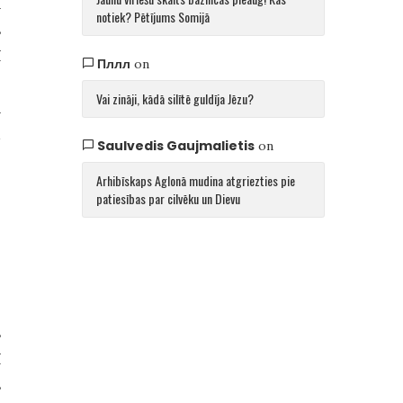
a
notiek? Pētījums Somijā
s
ī
Пллл
on
,
Vai zināji, kādā silītē guldīja Jēzu?
a
u
Saulvedis Gaujmalietis
on
Arhibīskaps Aglonā mudina atgriezties pie
patiesības par cilvēku un Dievu
z
s
ī
s