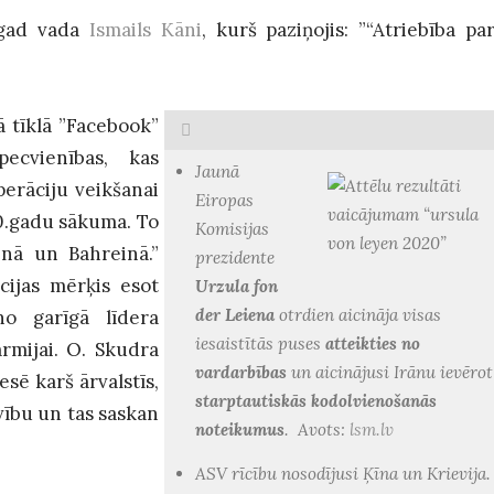
agad vada
Ismails Kāni
, kurš paziņojis: ”“Atriebība pa
ā tīklā ”Facebook”
ecvienības, kas
Jaunā
perāciju veikšanai
Eiropas
0.gadu sākuma. To
Komisijas
menā un Bahreinā.”
prezidente
ācijas mērķis esot
Urzula fon
der Leiena
otrdien aicināja visas
no garīgā līdera
iesaistītās puses
atteikties no
armijai. O. Skudra
vardarbības
un aicinājusi Irānu ievērot
sē karš ārvalstīs,
starptautiskās kodolvienošanās
vību un tas saskan
noteikumus
. Avots:
lsm.lv
ASV rīcību nosodījusi Ķīna un Krievija.