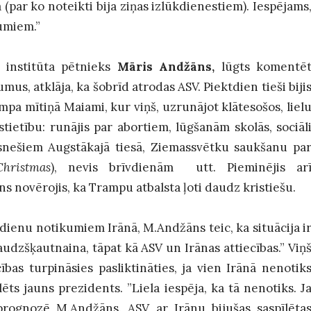
 (par ko noteikti bija ziņas izlūkdienestiem). Iespējams
numiem.”
s institūta pētnieks
Māris Andžāns,
lūgts komentē
us, atklāja, ka šobrīd atrodas ASV. Piektdien tieši biji
pa mītiņā Maiami, kur viņš, uzrunājot klātesošos, liel
stietību: runājis par abortiem, lūgšanām skolās, sociāl
snešiem Augstākajā tiesā, Ziemassvētku saukšanu pa
Christmas
), nevis brīvdienām utt. Pieminējis ar
s novērojis, ka Trampu atbalsta ļoti daudz kristiešu.
dienu notikumiem Irānā, M.Andžāns teic, ka situācija i
audzšķautnaina, tāpat kā ASV un Irānas attiecības.” Viņ
ības turpināsies pasliktināties, ja vien Irānā nenotik
ēts jauns prezidents. ”Liela iespēja, ka tā nenotiks. J
 prognozē M.Andžāns. ASV ar Irānu bijušas saspīlēta