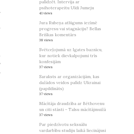
palīdzēt. Intervija ar
psihoterapeitu Uldi Jumeju
s
41 views
i
Jura Rubeņa atlūgums iezīmē
r
progresu vai stagnāciju? Bellas
Briškas komentārs
38 views
Svētceļojumā uz Igates baznīcu,
a
kur notiek dievkalpojumi trīs
konfesijām
o
37 views
s
Saraksts ar organizācijām, kas
u
dažādos veidos palīdz Ukrainai
(papildināts)
ļ
37 views
Mācītāja draudzība ar Bēthovenu
un citi stāsti – Talsu mācītājmuižā
37 views
Par piedzīvotu seksuālu
vardarbību studiju laikā liecinājusi