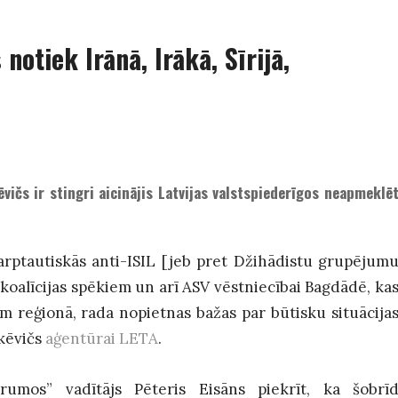
notiek Irānā, Irākā, Sīrijā,
vičs ir stingri aicinājis Latvijas valstspiederīgos neapmeklē
arptautiskās anti-ISIL [jeb pret Džihādistu grupējum
 koalīcijas spēkiem un arī ASV vēstniecībai Bagdādē, ka
tēm reģionā, rada nopietnas bažas par būtisku situācija
nkēvičs
aģentūrai LETA
.
rumos” vadītājs Pēteris Eisāns piekrīt, ka šobrī