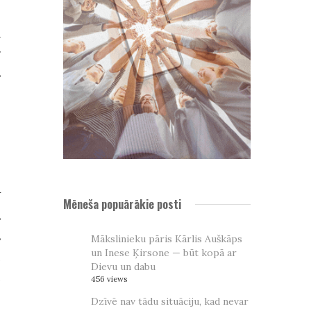
.
a
r
s
V
Mēneša popuārākie posti
s
s
Mākslinieku pāris Kārlis Auškāps
un Inese Ķirsone — būt kopā ar
i
Dievu un dabu
n
456 views
Dzīvē nav tādu situāciju, kad nevar