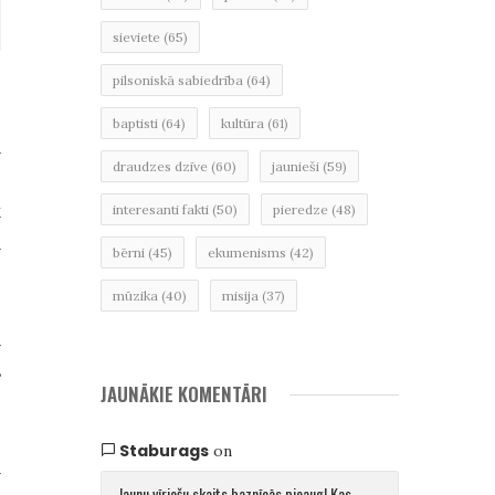
sieviete
(65)
pilsoniskā sabiedrība
(64)
n
baptisti
(64)
kultūra
(61)
a
draudzes dzīve
(60)
jaunieši
(59)
.
k
interesanti fakti
(50)
pieredze
(48)
A
bērni
(45)
ekumenisms
(42)
e
mūzika
(40)
misija
(37)
.
ā
s
JAUNĀKIE KOMENTĀRI
Staburags
on
ā
Jaunu vīriešu skaits baznīcās pieaug! Kas