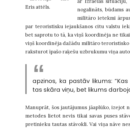
ar Izraēlas situāciju
nogalināts, būdams au
militāro ietekmi ārpus
par teroristisku iejaukšanos citu valstu iek
bet saprotu to tā, ka viņš koordinēja ne tikai 
viņš koordinēja dažādu militāro teroristisko
raksturot īpašo raķešu uzbrukumu viņa auto 
apzinos, ka pastāv likums: “Kas
tas skāra viņu, bet likums darb
Manuprāt, šos jautājumus jāaplūko, izejot n
metodes lietot nevis tikai savas puses stāv
pretinieku tautas stāvokli. Vai viņa nāve nes