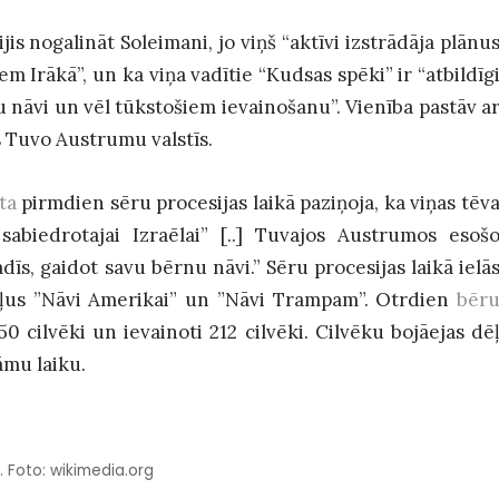
s nogalināt Soleimani, jo viņš “aktīvi izstrādāja plānu
Irākā”, un ka viņa vadītie “Kudsas spēki” ir “atbildīg
 nāvi un vēl tūkstošiem ievainošanu”. Vienība pastāv a
s Tuvo Austrumu valstīs.
ta
pirmdien sēru procesijas laikā paziņoja, ka viņas tēv
biedrotajai Izraēlai” [..] Tuvajos Austrumos esoš
s, gaidot savu bērnu nāvi.” Sēru procesijas laikā ielā
kļus ”Nāvi Amerikai” un ”Nāvi Trampam”. Otrdien
bēr
0 cilvēki un ievainoti 212 cilvēki. Cilvēku bojāejas dē
āmu laiku.
. Foto: wikimedia.org