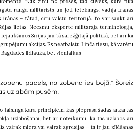
, komentē: “Cik zinu no preses, tad cilvēks, kurš tik
gsta ranga militārists un ļoti ietekmīgs, vadīja Irāna
 Irānas – tātad, citu valstu teritorijā. To var saukt ar
šējās lietās. Neesmu eksperte militārajā terminoloģijā
iejaukšanos Sīrijas jau tā sarežģītajā politikā, bet arī k
 grupējumu akcijas. Es neatbalstu Linča tiesu, kā varēt
Bagdādes lidlaukā, bet vienlaikus
 zobenu pacels, no zobena ies bojā.” Šorei
ojas uz abām pusēm.
o taisnīga kara principiem, kas pieprasa šādas ārkārta
okļa uzlabošanai, bet ar noteikumu, ka tas uzlabos ar
īs vairāk miera vai vairāk agresijas – tā ir jau zīlēšana