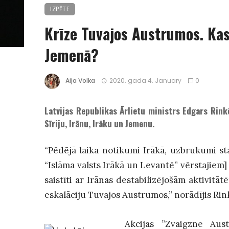
IZPĒTE
Krīze Tuvajos Austrumos. Kas 
Jemenā?
Aija Volka
2020. gada 4. January
0
Latvijas Republikas Ārlietu ministrs Edgars Rinkē
Sīriju, Irānu, Irāku un Jemenu.
“Pēdējā laika notikumi Irākā, uzbrukumi st
“Islāma valsts Irākā un Levantē” vērstajiem]
saistīti ar Irānas destabilizējošām aktivitā
eskalāciju Tuvajos Austrumos,” norādījis Ri
Akcijas ”Zvaigzne Aust