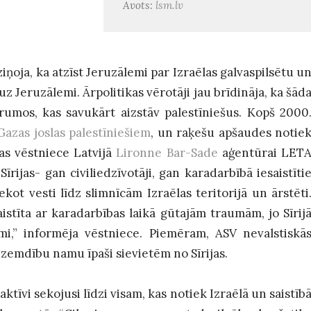
Avots:
lsm.lv
ņoja, ka atzīst Jeruzālemi par Izraēlas galvaspilsētu u
uz Jeruzālemi. Ārpolitikas vērotāji jau brīdināja, ka šād
mos, kas savukārt aizstāv palestīniešus. Kopš 2000
Gazas joslas palestīniešiem
, un raķešu apšaudes notie
as vēstniece Latvijā
Lironne Bar-Sade
aģentūrai LET
īrijas- gan civiliedzīvotāji, gan karadarbībā iesaistīti
kot vesti līdz slimnīcām Izraēlas teritorijā un ārstēti
istīta ar karadarbības laikā gūtajām traumām, jo Sīrij
mi,” informēja vēstniece. Piemēram, ASV nevalstiskā
dzemdību namu īpaši sievietēm no Sīrijas.
ktīvi sekojusi līdzi visam, kas notiek Izraēlā un saistīb