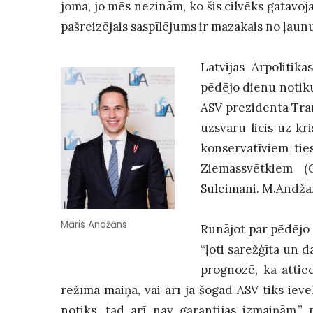
joma, jo mēs nezinām, ko šis cilvēks gatavoja
pašreizējais saspīlējums ir mazākais no ļau
Latvijas Ārpolitika
pēdējo dienu notikum
ASV prezidenta Tram
uzsvaru licis uz kri
konservatīviem tie
Ziemassvētkiem (
Suleimani. M.Andžān
Māris Andžāns
Runājot par pēdējo 
“ļoti sarežģīta un d
prognozē, ka attiec
režīma maiņa, vai arī ja šogad ASV tiks ievēl
notiks, tad arī nav garantijas izmaiņām,”