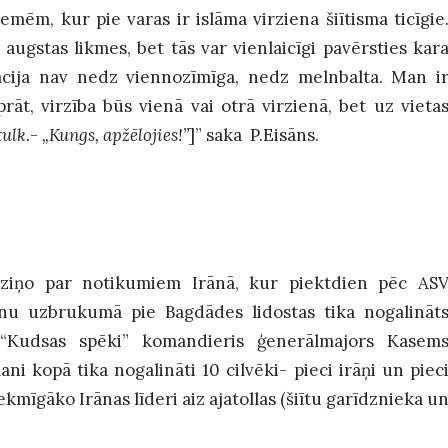
mēm, kur pie varas ir islāma virziena šiītisma ticīgie
 augstas likmes, bet tās var vienlaicīgi pavērsties kar
ācija nav nedz viennozīmīga, nedz melnbalta. Man i
t, virzība būs vienā vai otrā virzienā, bet uz vieta
tulk.- „Kungs, apžēlojies!”
]” saka P.Eisāns.
i ziņo par notikumiem Irānā, kur piektdien pēc AS
u uzbrukumā pie Bagdādes lidostas tika nogalināt
 “Kudsas spēki” komandieris ģenerālmajors Kasem
i kopā tika nogalināti 10 cilvēki- pieci irāņi un piec
tekmīgāko Irānas līderi aiz ajatollas (šiītu garīdznieka u