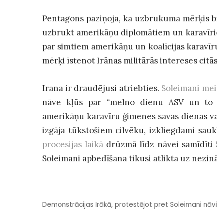
Pentagons paziņoja, ka uzbrukuma mērķis biji
uzbrukt amerikāņu diplomātiem un karavīriem 
par simtiem amerikāņu un koalīcijas karavīru
mērķi īstenot Irānas militārās intereses citā
Irāna ir draudējusi atriebties.
Soleimani mei
nāve kļūs par “melno dienu ASV un to sa
amerikāņu karavīru ģimenes savas dienas vadī
izgāja tūkstošiem cilvēku, izkliegdami sau
procesijas laikā
drūzmā līdz nāvei samīdīti 5
Soleimani apbedīšana tikusi atlikta uz nezin
Demonstrācijas Irākā, protestējot pret Soleimani nāvi