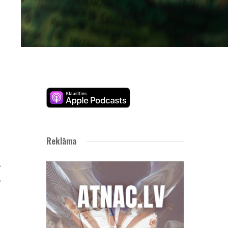
t
Reklāma
u
s
s
d