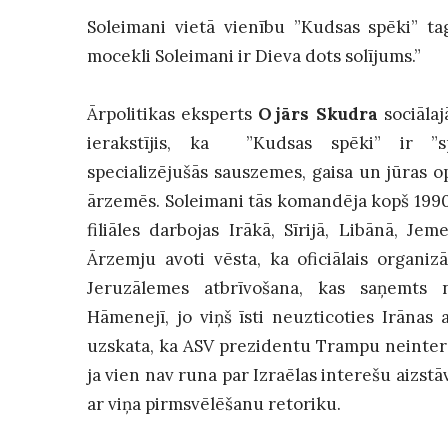
Soleimani vietā vienību ”Kudsas spēki” t
mocekli Soleimani ir Dieva dots solījums.”
Ārpolitikas eksperts
Ojārs Skudra
sociālaj
ierakstījis, ka ”Kudsas spēki” ir ”sp
specializējušās sauszemes, gaisa un jūras o
ārzemēs. Soleimani tās komandēja kopš 199
filiāles darbojas Irākā, Sīrijā, Libānā, Je
Ārzemju avoti vēsta, ka oficiālais organiz
Jeruzālemes atbrīvošana, kas saņemts 
Hāmenejī, jo viņš īsti neuzticoties Irānas 
uzskata, ka ASV prezidentu Trampu neintere
ja vien nav runa par Izraēlas interešu aizstā
ar viņa pirmsvēlēšanu retoriku.