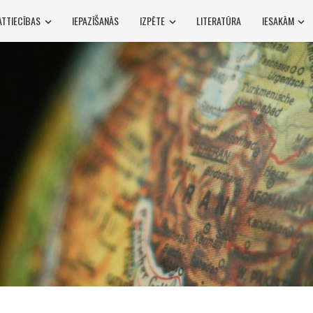
ATTIECĪBAS
IEPAZĪŠANĀS
IZPĒTE
LITERATŪRA
IESAKĀM