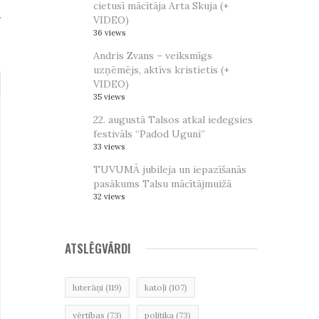
cietusī mācītāja Arta Skuja (+
r
VIDEO)
36 views
Andris Zvans – veiksmīgs
uzņēmējs, aktīvs kristietis (+
VIDEO)
35 views
22. augustā Talsos atkal iedegsies
festivāls “Padod Uguni”
33 views
TUVUMĀ jubileja un iepazīšanās
pasākums Talsu mācītājmuižā
32 views
ATSLĒGVĀRDI
luterāņi
(119)
katoļi
(107)
vērtības
(73)
politika
(73)