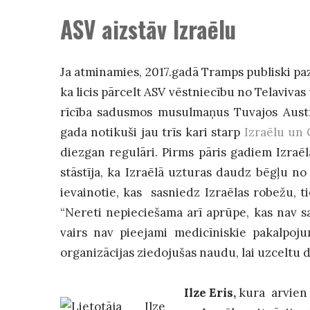
ASV aizstāv Izraēlu
Ja atminamies, 2017.gadā Tramps publiski pazi
ka licis pārcelt ASV vēstniecību no Telavivas 
rīcība sadusmos musulmaņus Tuvajos Austru
gada notikuši jau trīs kari starp
Izraēlu un 
diezgan regulāri. Pirms pāris gadiem Izraēl
stāstīja, ka Izraēlā uzturas daudz bēgļu no S
ievainotie, kas sasniedz Izraēlas robežu, tie
“Nereti nepieciešama arī aprūpe, kas nav sa
vairs nav pieejami medicīniskie pakalpoju
organizācijas ziedojušas naudu, lai uzceltu 
Ilze Eris,
kura arvien a