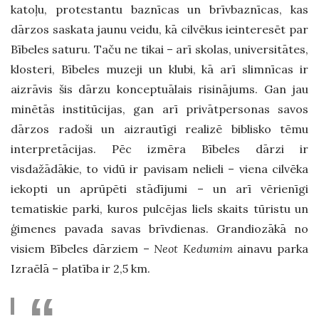
katoļu, protestantu baznīcas un brīvbaznīcas, kas
dārzos saskata jaunu veidu, kā cilvēkus ieinteresēt par
Bībeles saturu. Taču ne tikai – arī skolas, universitātes,
klosteri, Bībeles muzeji un klubi, kā arī slimnīcas ir
aizrāvis šis dārzu konceptuālais risinājums. Gan jau
minētās institūcijas, gan arī privātpersonas savos
dārzos radoši un aizrautīgi realizē biblisko tēmu
interpretācijas. Pēc izmēra Bībeles dārzi ir
visdažādākie, to vidū ir pavisam nelieli – viena cilvēka
iekopti un aprūpēti stādījumi – un arī vērienīgi
tematiskie parki, kuros pulcējas liels skaits tūristu un
ģimenes pavada savas brīvdienas. Grandiozākā no
visiem Bībeles dārziem –
Neot Kedumim
ainavu parka
Izraēlā – platība ir 2,5 km.