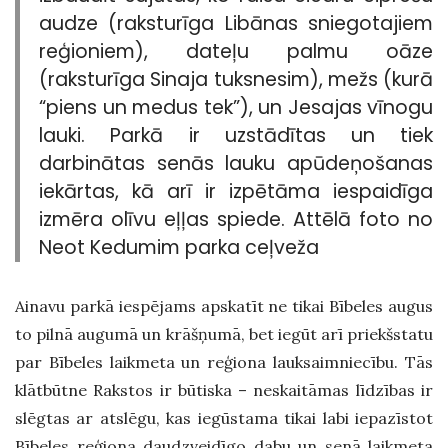
audze (raksturīga Libānas sniegotajiem
reģioniem), dateļu palmu oāze
(raksturīga Sinaja tuksnesim), mežs (kurā
“piens un medus tek”), un Jesajas vīnogu
lauki. Parkā ir uzstādītas un tiek
darbinātas senās lauku apūdeņošanas
iekārtas, kā arī ir izpētāma iespaidīga
izmēra olīvu eļļas spiede. Attēlā foto no
Neot Kedumim parka ceļveža
Ainavu parkā iespējams apskatīt ne tikai Bībeles augus
to pilnā augumā un krāšņumā, bet iegūt arī priekšstatu
par Bībeles laikmeta un reģiona lauksaimniecību. Tās
klātbūtne Rakstos ir būtiska – neskaitāmas līdzības ir
slēgtas ar atslēgu, kas iegūstama tikai labi iepazīstot
Bībeles reģiona daudzveidīgo dabu un senā laikmeta