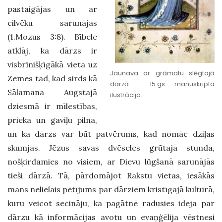
pastaigājas un ar
cilvēku sarunājas
(1.Mozus 3:8). Bībele
atklāj, ka dārzs ir
visbrīnišķīgākā vieta uz
Jaunava ar grāmatu slēgtajā
Zemes tad, kad sirds kā
dārzā – 15.gs. manuskripta
Sālamana Augstajā
ilustrācija.
dziesmā ir mīlestības,
prieka un gaviļu pilna,
un ka dārzs var būt patvērums, kad nomāc dziļas
skumjas. Jēzus savas dvēseles grūtajā stundā,
nošķirdamies no visiem, ar Dievu lūgšanā sarunājās
tieši dārzā. Tā, pārdomājot Rakstu vietas, iesākās
mans nelielais pētījums par dārziem kristīgajā kultūrā,
kuru veicot secināju, ka pagātnē radusies ideja par
dārzu kā informācijas avotu un evaņģēlija vēstnesi