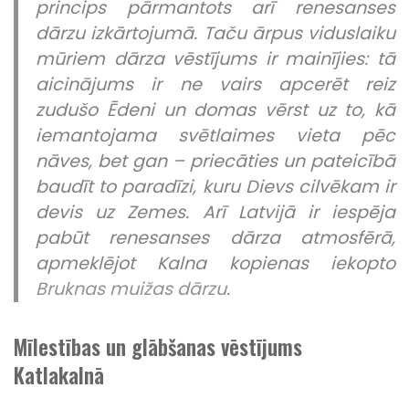
princips pārmantots arī renesanses
dārzu izkārtojumā. Taču ārpus viduslaiku
mūriem dārza vēstījums ir mainījies: tā
aicinājums ir ne vairs apcerēt reiz
zudušo Ēdeni un domas vērst uz to, kā
iemantojama svētlaimes vieta pēc
nāves, bet gan – priecāties un pateicībā
baudīt to paradīzi, kuru Dievs cilvēkam ir
devis uz Zemes. Arī Latvijā ir iespēja
pabūt renesanses dārza atmosfērā,
apmeklējot Kalna kopienas iekopto
Bruknas muižas dārzu
.
Mīlestības un glābšanas vēstījums
Katlakalnā