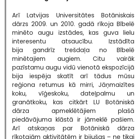
Arī Latvijas Universitātes Botāniskais
dārzs 2009. un 2010. gadā rīkoja Bībelē
minēto augu izstādes, kas guva lielu
interesentu atsaucību. Izstādīta
bija gandrīz trešdaļa no Bībelē
minētajiem augiem. Citu vairāk
pazīstamu augu vidū vienotā ekspozīcijā
bija iespēja skatīt arī tādus mūsu
reģiona retumus kā mirri, Jāņmaizītes
koku, vīģeskoku, dateļpalmu un
granātkoku, kas citkārt LU Botāniskā
dārza apmeklētājiem plašā
piedāvājuma klāstā ir jāmeklē pašiem.
Arī atskaņas par Botāniskā dārza
rīkotajām aktivitātēm ir bijušas – ne tikai