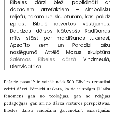
Bībeles dārzi bieži papildināti ar
dažādiem artefaktiem – simbolisku
reljefu, takām un skulptūrām, kas palīdz
izprast Bībelē ietvertos vēstījumus.
Daudzos dārzos klātesošs Radīšanas
mīts, stāsti par maldīšanos tuksnesī,
Apsolīto zemi un Paradīzi laiku
noslēgumā. Attēlā Mozus skulptūra
Salēmas Bībeles dārzā
Vindmeulā,
Dienvidāfrikā.
Pašreiz pasaulē ir vairāk nekā 500 Bībeles tematikai
veltīti dārzi. Pētnieki uzskata, ka tie ir spilgts šī laika
fenomens gan no teoloģijas, gan no reliģijas
pedagoģijas, gan arī no dārza vēstures perspektīvas.
Bībeles dārzu veidošanā galvenokārt iesaistījušās