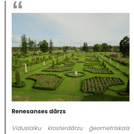
Renesanses dārzs
Viduslaiku klosterdārzu ģeometriskais