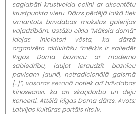
saglabāti krustveida celiņi ar akcentētu
krustpunkta vietu. Dārzs pēdējā laikā tiek
izmantots brīvdabas mākslas galerijas
vajadzībām. Izstāžu cikla “Māksla domā”
idejas iniciatori vēsta, ka dārzā
organizēto aktivitāšu “mērķis ir saliedēt
Rīgas Doma baznīcu ar moderno
sabiedrību, ļaujot ieraudzīt baznīcu
pavisam jaunā, netradicionālā gaismā
[..]”,
vasaras sezonā
notiek arī brīvdabas
kinoseansi, kā arī skaņdarbu un deju
koncerti. Attēlā Rīgas Doma dārzs. Avots:
Latvijas Kultūras portāls rits.lv.