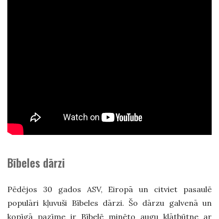
Bībeles dārzi
Pēdējos 30 gados ASV, Eiropā un citviet pasaulē
populāri kļuvuši Bībeles dārzi. Šo dārzu galvenā un
kopīgā pazīme ir Bībelē minēto augu klātbūtne ar