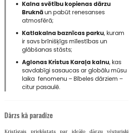
Kalna svētību kopienas dārzu
Bruknā
un pabūt renesanses
atmosfērā;
Katlakalna baznīcas parku
, kuram
ir savs brīnišķīgs mīlestības un
glābšanas stāsts;
Aglonas Kristus Karaļa kalnu
, kas
savdabīgi sasaucas ar globālu mūsu
laika fenomenu – Bībeles dārziem –
citur pasaulē.
Dārzs kā paradīze
Kristīgais priekšstats par ideālo dārzu vēsturiski