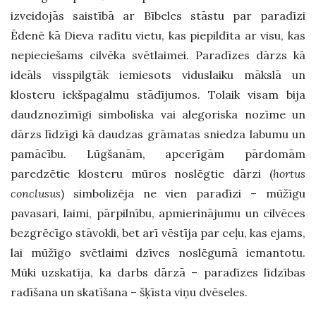
izveidojās saistībā ar Bībeles stāstu par paradīzi
Ēdenē kā Dieva radītu vietu, kas piepildīta ar visu, kas
nepieciešams cilvēka svētlaimei. Paradīzes dārzs kā
ideāls visspilgtāk iemiesots viduslaiku mākslā un
klosteru iekšpagalmu stādījumos. Tolaik visam bija
daudznozīmīgi simboliska vai alegoriska nozīme un
dārzs līdzīgi kā daudzas grāmatas sniedza labumu un
pamācību. Lūgšanām, apcerīgām pārdomām
paredzētie klosteru mūros noslēgtie dārzi (
hortus
conclusus
) simbolizēja ne vien paradīzi – mūžīgu
pavasari, laimi, pārpilnību, apmierinājumu un cilvēces
bezgrēcīgo stāvokli, bet arī vēstīja par ceļu, kas ejams,
lai mūžīgo svētlaimi dzīves noslēgumā iemantotu.
Mūki uzskatīja, ka darbs dārzā – paradīzes līdzības
radīšana un skatīšana – šķīsta viņu dvēseles.