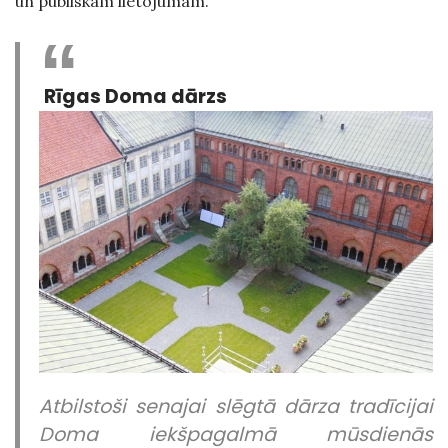
un publiskam lietojumam.
Rīgas Doma dārzs
Atbilstoši senajai slēgtā dārza tradīcijai
Doma iekš
pagalmā mūsdienās