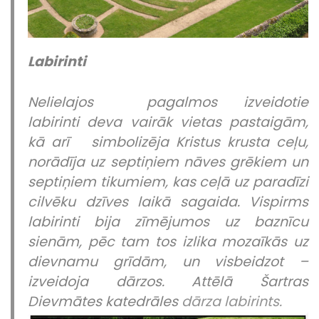
Labirinti
Nelielajos pagalmos izveidotie
labirinti deva vairāk vietas pastaigām,
kā arī simbolizēja Kristus krusta ceļu,
norādīja uz septiņiem nāves grēkiem un
septiņiem tikumiem, kas ceļā uz paradīzi
cilvēku dzīves laikā sagaida. Vispirms
labirinti bija zīmējumos uz baznīcu
sienām, pēc tam tos izlika mozaīkās uz
dievnamu grīdām, un visbeidzot –
izveidoja dārzos. Attēlā Šartras
Dievmātes katedrāles
dārza
labirints.