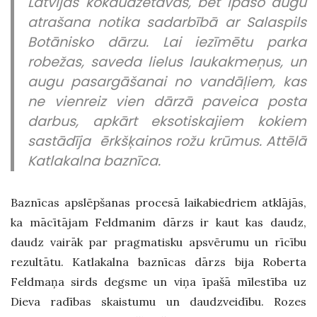
Latvijas kokaudzētavās, bet īpašo augu
atrašana notika sadarbībā ar Salaspils
Botānisko dārzu. Lai iezīmētu parka
robežas, saveda lielus laukakmeņus, un
augu pasargāšanai no vandāļiem, kas
ne vienreiz vien dārzā paveica posta
darbus, apkārt eksotiskajiem kokiem
sastādīja ērkšķainos rožu krūmus. Attēlā
Katlakalna baznīca.
Baznīcas apslēpšanas procesā laikabiedriem atklājās,
ka mācītājam Feldmanim dārzs ir kaut kas daudz,
daudz vairāk par pragmatisku apsvērumu un rīcību
rezultātu. Katlakalna baznīcas dārzs bija Roberta
Feldmaņa sirds degsme un viņa īpašā mīlestība uz
Dieva radības skaistumu un daudzveidību. Rozes