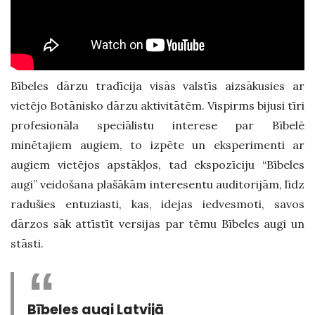
Bībeles dārzu tradīcija visās valstīs aizsākusies ar
vietējo Botānisko dārzu aktivitātēm. Vispirms bijusi tīri
profesionāla speciālistu interese par Bībelē
minētajiem augiem, to izpēte un eksperimenti ar
augiem vietējos apstākļos, tad ekspozīciju “Bībeles
augi” veidošana plašākām interesentu auditorijām, līdz
radušies entuziasti, kas, idejas iedvesmoti, savos
dārzos sāk attīstīt versijas par tēmu Bībeles augi un
stāsti.
Bībeles augi Latvijā