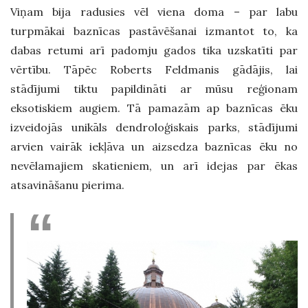
Viņam bija radusies vēl viena doma – par labu
turpmākai baznīcas pastāvēšanai izmantot to, ka
dabas retumi arī padomju gados tika uzskatīti par
vērtību. Tāpēc Roberts Feldmanis gādājis, lai
stādījumi tiktu papildināti ar mūsu reģionam
eksotiskiem augiem. Tā pamazām ap baznīcas ēku
izveidojās unikāls dendroloģiskais parks, stādījumi
arvien vairāk iekļāva un aizsedza baznīcas ēku no
nevēlamajiem skatieniem, un arī idejas par ēkas
atsavināšanu pierima.