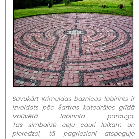
Savukārt
Krimuldas baznīcas labirints
ir
izveidots pēc Šartras katedrāles grīdā
izbūvētā labirinta parauga.
Tas simbolizē ceļu cauri laikam un
pieredzei, tā pagriezieni atspoguļo