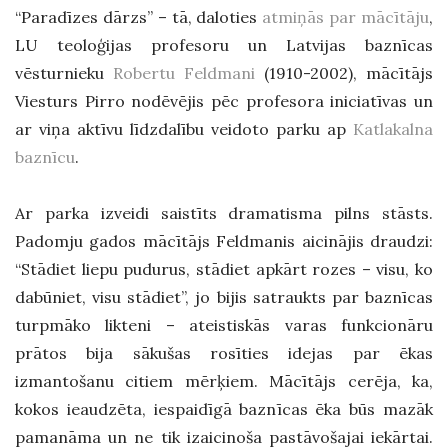
“Paradīzes dārzs” – tā, daloties
atmiņās par mācītāju
,
LU teoloģijas profesoru un Latvijas baznīcas
vēsturnieku
Robertu Feldmani
(1910-2002), mācītājs
Viesturs Pirro nodēvējis pēc profesora iniciatīvas un
ar viņa aktīvu līdzdalību veidoto parku ap
Katlakalna
baznīcu
.
Ar parka izveidi saistīts dramatisma pilns stāsts.
Padomju gados mācītājs Feldmanis aicinājis draudzi:
“Stādiet liepu pudurus, stādiet apkārt rozes – visu, ko
dabūniet, visu stādiet”, jo bijis satraukts par baznīcas
turpmāko likteni – ateistiskās varas funkcionāru
prātos bija sākušas rosīties idejas par ēkas
izmantošanu citiem mērķiem. Mācītājs cerēja, ka,
kokos ieaudzēta, iespaidīgā baznīcas ēka būs mazāk
pamanāma un ne tik izaicinoša pastāvošajai iekārtai.