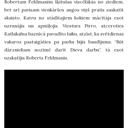
Robertam Feldmanim šķitušas viscēlākās no ziediem,
bet arī pavisam vienkāršos augos viņš pratis saskatīt
skaisto. Katru no stādītajiem kokiem mācītājs esot
uzrunājis un apmīļojis. Viesturs Pirro, atceroties
Katlakalna baznīcā pavadīto laiku, atzīst, ka svētdienas
vakaros pastaigāties pa parku bijis baudījums. “Būt
dārzniekam nozīmē darīt Dieva darbu”, tā esot
uzskatījis Roberts Feldmanis.