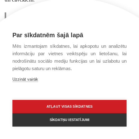
Par sīkdatnēm šajā lapā
Mēs izmantojam sīkdatnes, lai apkopotu un analizētu
informāciju par vietnes veiktspēju un lietošanu, lai
nodrošinātu sociālo mediju funkcijas un lai uzlabotu un
pielāgotu saturu un reklāmas.
Uzzināt vairāk
ATĻAUT VISAS SĪKDATNES
Fragmenti no Kristus Karaļa Kalna
SĪKDATŅU IESTATĪJUMI
atsauksmju grāmatas