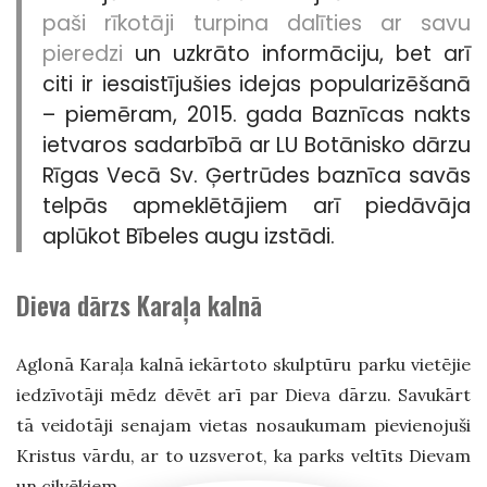
paši rīkotāji turpina dalīties ar savu
pieredzi
un uzkrāto informāciju, bet arī
citi ir iesaistījušies idejas popularizēšanā
– piemēram, 2015. gada Baznīcas nakts
ietvaros sadarbībā ar LU Botānisko dārzu
Rīgas Vecā Sv. Ģertrūdes baznīca savās
telpās apmeklētājiem arī piedāvāja
aplūkot Bībeles augu izstādi.
Dieva dārzs Karaļa kalnā
Aglonā Karaļa kalnā iekārtoto skulptūru parku vietējie
iedzīvotāji mēdz dēvēt arī par Dieva dārzu. Savukārt
tā veidotāji senajam vietas nosaukumam pievienojuši
Kristus vārdu, ar to uzsverot, ka parks veltīts Dievam
un cilvēkiem.