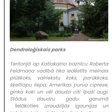
Dendroloģiskais parks
Teritorijā ap Katlakalna baznīcu Roberta
Feldmaņa vadībā tika iedēstīts melnais
plūškoks, valriekstu koks, parūkkoks,
šķeltlapu liepa, Amerikas purva ciprese,
ginka koki un vēl daudzi citi īpaši augi.
Stādus daudzu gadu garumā
lielākoties
izraudzījās Igaunijas un