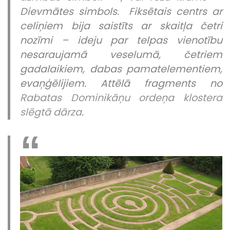
Dievmātes simbols.
Fiksētais centrs ar
celiņiem bija saistīts ar skaitļa četri
nozīmi – ideju par telpas vienotību
nesaraujamā veselumā, četriem
gadalaikiem, dabas pamatelementiem,
evaņģēlijiem.
Attēlā fragments no
Rabatas Dominikāņu ordeņa klostera
slēgtā dārza
.