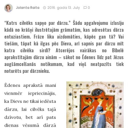
Jolanta Raita
2016. gada 13. July
0
“Katrs cilvēks sapņo par dārzu.” Šādu apgalvojumu izlasīju
kādā no krāšņi ilustrētajām grāmatām, kas adresētas dārza
entuziastiem. Frāze lika aizdomāties, kāpēc gan tā? Vai
tiešām, tāpat kā ilgas pēc Dieva, arī sapnis par dārzu mīt
katra cilvēka sirdī? Atcerējos vairākas no Bībelē
aprakstītajām dārzu ainām – sākot no Ēdenes līdz pat Jēzus
augšāmcelšanās notikumam, kad viņš neatpazīts tiek
noturēts par dārznieku.
Ēdenes aprakstā mani
vienmēr iepriecinājis,
ka Dievs ne tikai iedēsta
dārzu, lai cilvēks tajā
dzīvotu, bet arī pats
dienas vēsumā dārzā