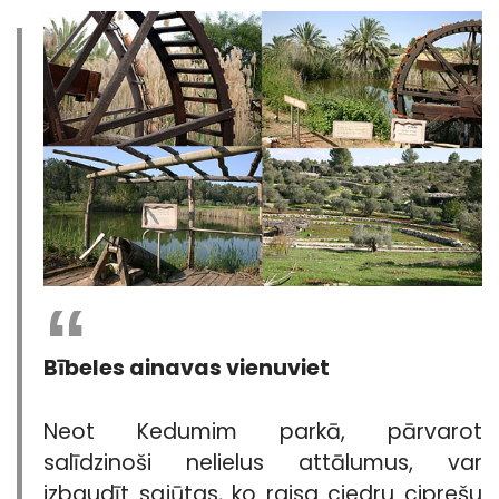
Bībeles ainavas vienuviet
Neot Kedumim parkā, pārvarot
salīdzinoši nelielus attālumus, var
izbaudīt sajūtas, ko raisa ciedru ciprešu