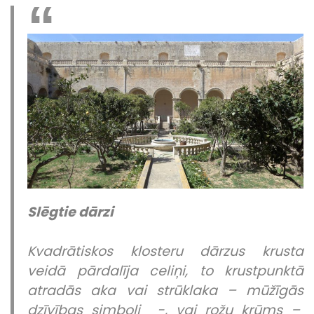
Slēgtie dārzi
Kvadrātiskos klosteru dārzus krusta
veidā pārdalīja celiņi,
to krustpunktā
atradās
aka vai strūklaka – mūžīgās
dzīvības simboli -, vai rožu krūms –