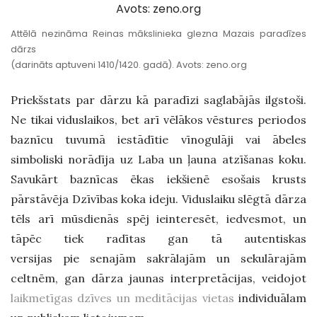
Attēlā nezināma Reinas mākslinieka glezna Mazais paradīzes
dārzs
(darināts aptuveni 1410/1420. gadā). Avots: zeno.org
Priekšstats par dārzu kā paradīzi saglabājās ilgstoši.
Ne tikai viduslaikos, bet arī vēlākos vēstures periodos
baznīcu tuvumā iestādītie vīnogulāji vai ābeles
simboliski norādīja uz Laba un ļauna atzīšanas koku.
Savukārt baznīcas ēkas iekšienē esošais krusts
pārstāvēja Dzīvības koka ideju. Viduslaiku slēgtā dārza
tēls arī mūsdienās spēj ieinteresēt, iedvesmot, un
tāpēc tiek radītas gan tā autentiskas
versijas pie senajām sakrālajām un sekulārajām
celtnēm, gan dārza jaunas interpretācijas, veidojot
laikmetīgas dzīves un meditācijas vietas
individuālam