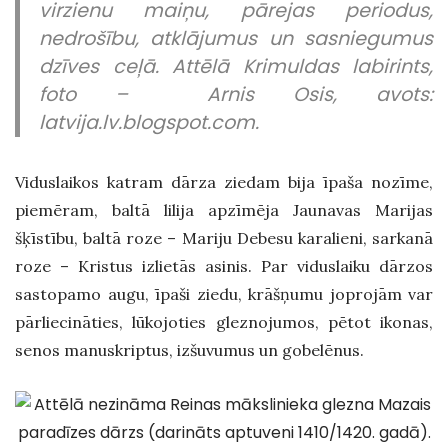
virzienu maiņu, pārejas periodus,
nedrošību, atklājumus un sasniegumus
dzīves ceļā. Attēlā Krimuldas labirints,
foto – Arnis Osis, avots:
latvija.lv.blogspot.com.
Viduslaikos katram dārza ziedam bija īpaša nozīme,
piemēram, baltā lilija apzīmēja Jaunavas Marijas
šķīstību, baltā roze – Mariju Debesu karalieni, sarkanā
roze – Kristus izlietās asinis. Par viduslaiku dārzos
sastopamo augu, īpaši ziedu, krāšņumu joprojām var
pārliecināties, lūkojoties gleznojumos, pētot ikonas,
senos manuskriptus, izšuvumus un gobelēnus.