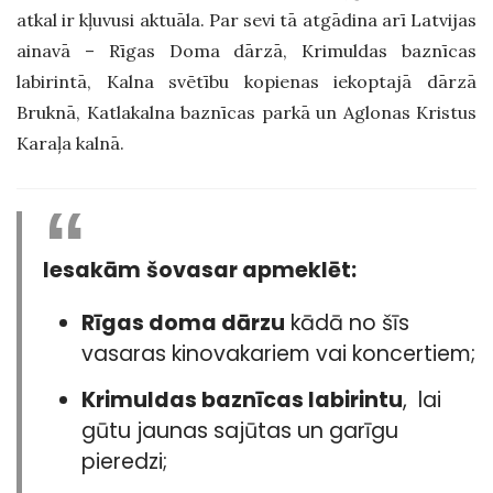
atkal ir kļuvusi aktuāla. Par sevi tā atgādina arī Latvijas
ainavā – Rīgas Doma dārzā, Krimuldas baznīcas
labirintā, Kalna svētību kopienas iekoptajā dārzā
Bruknā, Katlakalna baznīcas parkā un Aglonas Kristus
Karaļa kalnā.
Iesakām
šovasar apmeklēt:
Rīgas doma dārzu
kādā no šīs
vasaras kinovakariem vai koncertiem;
Krimuldas baznīcas labirintu
, lai
gūtu jaunas sajūtas un garīgu
pieredzi;