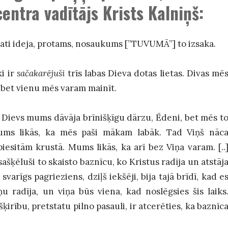
centra vadītājs
Krists Kalniņš:
pati ideja, protams, nosaukums [”TUVUMĀ”] to izsaka.
i ir
sačakarējuši
trīs labas Dieva dotas lietas. Divas mē
 bet vienu mēs varam mainīt.
ka Dievs mums dāvāja brīnišķīgu dārzu, Ēdeni, bet mēs t
ms likās, ka mēs paši mākam labāk. Tad Viņš nāc
iesitām krustā. Mums likās, ka arī bez Viņa varam. [..
ašķēluši to skaisto baznīcu, ko Kristus radīja un atstāj
rīgs pagrieziens, dziļš iekšēji, bija tajā brīdī, kad e
ņu radīja, un viņa būs viena, kad noslēgsies šis laiks
ķirību, pretstatu pilno pasauli, ir atcerēties, ka baznīc