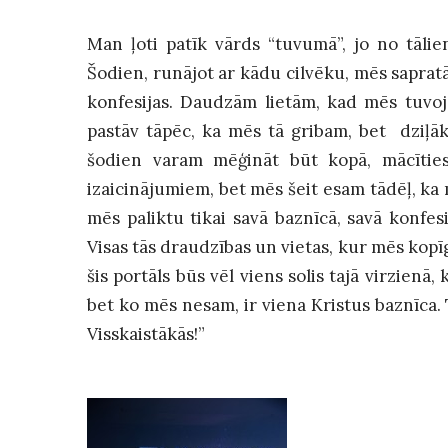
Man ļoti patīk vārds “tuvumā”, jo no tāli
Šodien, runājot ar kādu cilvēku, mēs sapratā
konfesijas. Daudzām lietām, kad mēs tuvoj
pastāv tāpēc, ka mēs tā gribam, bet dziļāka
šodien varam mēģināt būt kopā, mācītie
izaicinājumiem, bet mēs šeit esam tādēļ, ka 
mēs paliktu tikai savā baznīcā, savā konfes
Visas tās draudzības un vietas, kur mēs kopīg
šis portāls būs vēl viens solis tajā virzien
bet ko mēs nesam, ir viena Kristus baznīca.
Visskaistākās!”