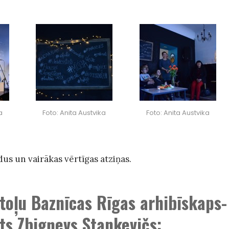
a
Foto: Anita Austvika
Foto: Anita Austvika
s un vairākas vērtīgas atziņas.
oļu Baznīcas Rīgas arhibīskaps-
ts
Zbigņevs Stankevičs: