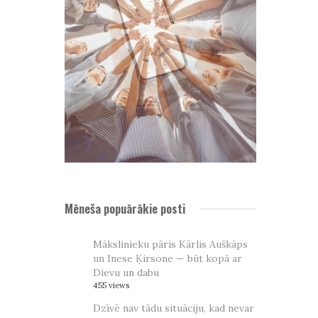
Mēneša popuārākie posti
Mākslinieku pāris Kārlis Auškāps
un Inese Ķirsone — būt kopā ar
Dievu un dabu
455 views
Dzīvē nav tādu situāciju, kad nevar