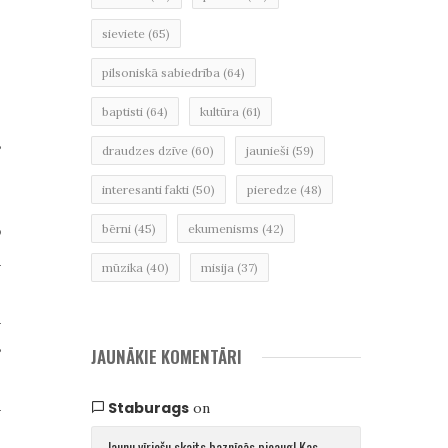
sieviete
(65)
pilsoniskā sabiedrība
(64)
baptisti
(64)
kultūra
(61)
s
draudzes dzīve
(60)
jaunieši
(59)
interesanti fakti
(50)
pieredze
(48)
o
bērni
(45)
ekumenisms
(42)
a
mūzika
(40)
misija
(37)
]
a
s
JAUNĀKIE KOMENTĀRI
.
a
Staburags
on
Jaunu vīriešu skaits baznīcās pieaug! Kas