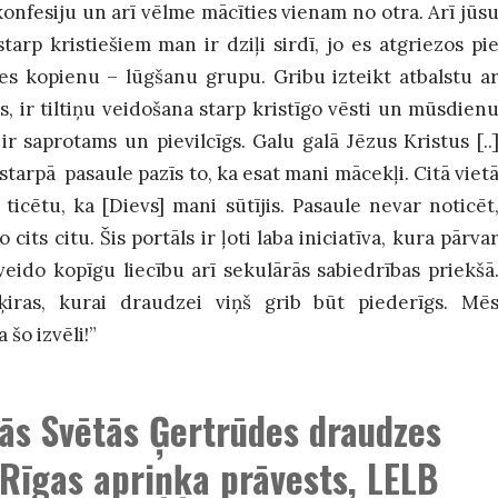
konfesiju un arī vēlme mācīties vienam no otra. Arī jūs
tarp kristiešiem man ir dziļi sirdī, jo es atgriezos pi
es kopienu – lūgšanu grupu. Gribu izteikt atbalstu a
gs, ir tiltiņu veidošana starp kristīgo vēsti un mūsdien
 ir saprotams un pievilcīgs. Galu galā Jēzus Kristus [..
tarpā pasaule pazīs to, ka esat mani mācekļi. Citā viet
e ticētu, ka [Dievs] mani sūtījis. Pasaule nevar noticēt
cits citu. Šis portāls ir ļoti laba iniciatīva, kura pārva
veido kopīgu liecību arī sekulārās sabiedrības priekšā
ķiras, kurai draudzei viņš grib būt piederīgs. Mē
 šo izvēli!”
ās Svētās Ģertrūdes draudzes
Rīgas apriņķa prāvests
, LELB