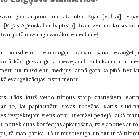
 savu gandarījumu un atzinību Aijai [Volkai], viņa
 [Rīgas Āgenskalna baptistu] draudzei, no kuras viņ
atīvu, jo tā ir svarīga vairāku iemeslu dēļ.
ir mūsdienu tehnoloģiju izmantošana evaņģēlij
 ir ārkārtīgi svarīgi, lai mēs ejam līdzi laikam un lai mē
rnetu un mūsdienu medijus ļaunā gara kalpībā, bet la
kā evaņģelizācijas instrumentu.
ts. Tāds, kurš veido tiltiņus starp kristiešiem. Katr
ar to, lai paplašinātu savas robežas. Katrs sludin
i mēs respektējam viens otru. Diemžēl pēdējā laikā man
ju, notiek citas konfesijas apkarošana, izrēķinoties ar to
u, tā man patika. Tā ir mūsdienīga un tur ir tā tiltiņ