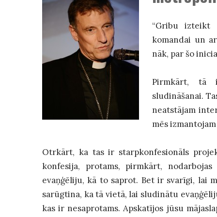
“Gribu izteikt
komandai un arī
nāk, par šo inici
Pirmkārt, tā 
sludināšanai. Tas
neatstājam inte
mēs izmantojam 
Otrkārt, ka tas ir starpkonfesionāls projek
konfesija, protams, pirmkārt, nodarbojas 
evaņģēliju, kā to saprot. Bet ir svarīgi, la
sarūgtina, ka tā vietā, lai sludinātu evaņģēli
kas ir nesaprotams. Apskatījos jūsu mājaslap