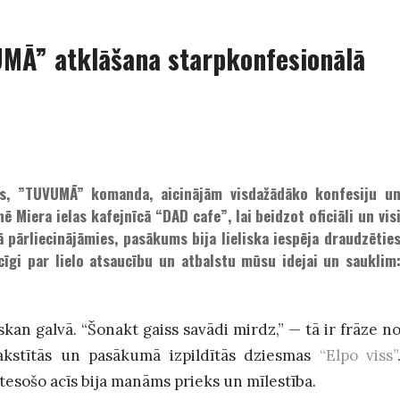
UMĀ” atklāšana starpkonfesionālā
ēs, ”TUVUMĀ” komanda, aicinājām visdažādāko konfesiju u
ē Miera ielas kafejnīcā “DAD cafe”, lai beidzot oficiāli un vis
ā pārliecinājāmies, pasākums bija lieliska iespēja draudzētie
cīgi par lielo atsaucību un atbalstu mūsu idejai un sauklim
kan galvā. “Šonakt gaiss savādi mirdz,”
—
tā ir frāze n
akstītās un pasākumā izpildītās dziesmas
“Elpo viss”
lātesošo acīs bija manāms prieks un mīlestība.