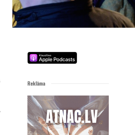
n
i
s
Reklāma
:
o
.