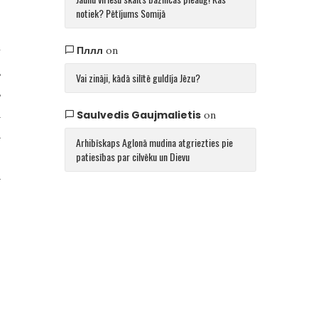
notiek? Pētījums Somijā
.
Пллл
v
on
s
Vai zināji, kādā silītē guldīja Jēzu?
s
m
Saulvedis Gaujmalietis
on
a
Arhibīskaps Aglonā mudina atgriezties pie
!
patiesības par cilvēku un Dievu
a
,
.