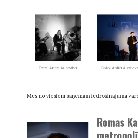
Foto: Anita Austvika
Foto: Anita Austvik
Mēs no viesiem saņēmām iedrošinājuma vārdu
Romas Kat
metropolī