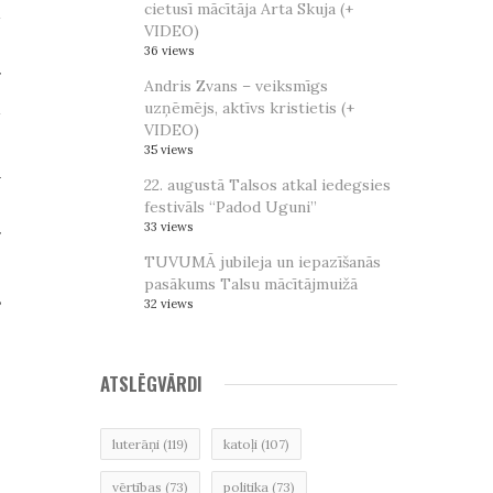
cietusī mācītāja Arta Skuja (+
u
VIDEO)
e
36 views
r
Andris Zvans – veiksmīgs
u
uzņēmējs, aktīvs kristietis (+
VIDEO)
]
35 views
ā
22. augustā Talsos atkal iedegsies
,
festivāls “Padod Uguni”
33 views
r
TUVUMĀ jubileja un iepazīšanās
.
pasākums Talsu mācītājmuižā
s
32 views
ATSLĒGVĀRDI
luterāņi
(119)
katoļi
(107)
vērtības
(73)
politika
(73)