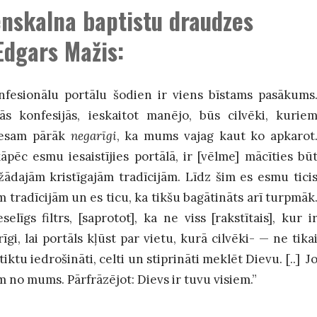
enskal
na baptistu draudzes
dgars Mažis
:
nfesionālu portālu šodien ir viens bīstams pasākums
sās konfesijās, ieskaitot manējo, būs cilvēki, kurie
s esam pārāk
negarīgi
, ka mums vajag kaut ko apkarot
āpēc esmu iesaistījies portālā, ir [vēlme] mācīties bū
žādajām kristīgajām tradīcijām. Līdz šim es esmu tici
m tradīcijām un es ticu, ka tikšu bagātināts arī turpmāk
īgs filtrs, [saprotot], ka ne viss [rakstītais], kur i
īgi, lai portāls kļūst par vietu, kurā cilvēki-
—
ne tika
tiktu iedrošināti, celti un stiprināti meklēt Dievu. [..] J
m no mums. Pārfrāzējot: Dievs ir tuvu visiem.”