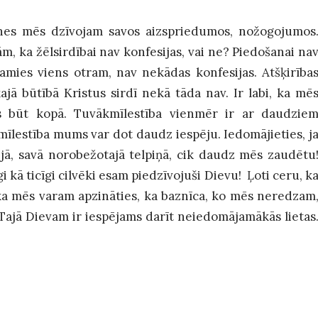
enes mēs dzīvojam savos aizspriedumos, nožogojumos
m, ka žēlsirdībai nav konfesijas, vai ne? Piedošanai na
amies viens otram, nav nekādas konfesijas. Atšķirība
jā būtībā Kristus sirdī nekā tāda nav. Ir labi, ka mē
s būt kopā. Tuvākmīlestība vienmēr ir ar daudzie
mīlestība mums var dot daudz iespēju. Iedomājieties, j
ijā, savā norobežotajā telpiņā, cik daudz mēs zaudētu
i kā ticīgi cilvēki esam piedzīvojuši Dievu! Ļoti ceru, k
ā, ka mēs varam apzināties, ka baznīca, ko mēs neredzam
 Tajā Dievam ir iespējams darīt neiedomājamākās lietas