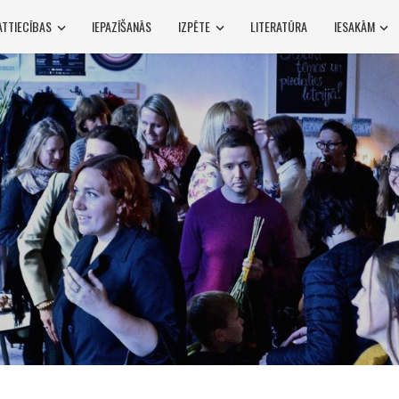
ATTIECĪBAS
IEPAZĪŠANĀS
IZPĒTE
LITERATŪRA
IESAKĀM