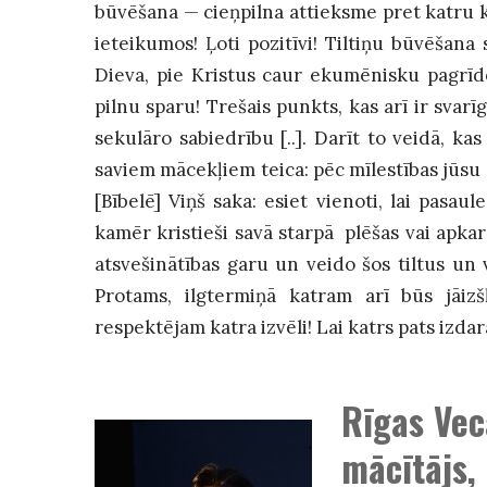
būvēšana
—
cieņpilna attieksme pret katru 
ieteikumos! Ļoti pozitīvi! Tiltiņu būvēšana s
Dieva, pie Kristus caur ekumēnisku pagrīd
pilnu sparu! Trešais punkts, kas arī ir svarī
sekulāro sabiedrību [..]. Darīt to veidā, kas
saviem mācekļiem teica: pēc mīlestības jūsu s
[Bībelē] Viņš saka: esiet vienoti, lai pasaul
kamēr kristieši savā starpā plēšas vai apkaro 
atsvešinātības garu un veido šos tiltus un 
Protams, ilgtermiņā katram arī būs jāizš
respektējam katra izvēli! Lai katrs pats izdara
Rīgas Vec
mācītājs,