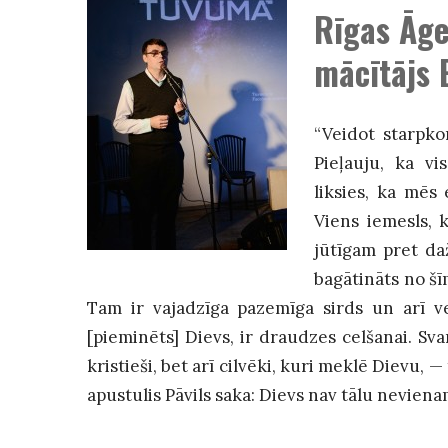
Rīgas Āg
mācītājs
E
“Veidot starpko
Pieļauju, ka vi
liksies, ka mē
Viens iemesls, k
jūtīgam pret da
bagātināts no šī
Tam ir vajadzīga pazemīga sirds un arī vesel
[pieminēts] Dievs, ir draudzes celšanai. Svar
kristieši, bet arī cilvēki, kuri meklē Dievu,
—
apustulis Pāvils saka: Dievs nav tālu neviena