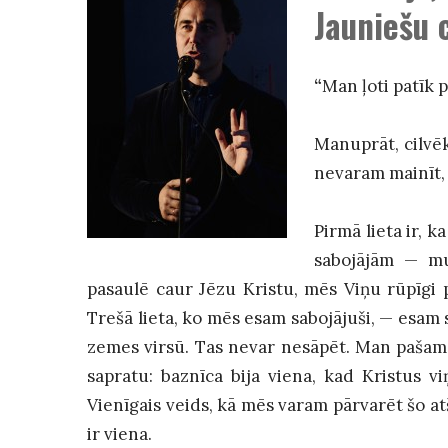
Jauniešu 
“
Man ļoti patīk 
Manuprāt, cilvēk
nevaram mainīt,
Pirmā lieta ir, 
sabojājām
—
mu
pasaulē caur Jēzu Kristu, mēs Viņu rūpīgi p
Trešā lieta, ko mēs esam sabojājuši,
—
esam s
zemes virsū. Tas nevar nesāpēt. Man pašam sva
sapratu: baznīca bija viena, kad Kristus vi
Vienīgais veids, kā mēs varam pārvarēt šo atš
ir viena.