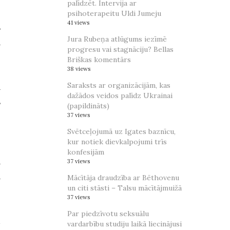
palīdzēt. Intervija ar
psihoterapeitu Uldi Jumeju
41 views
s
Jura Rubeņa atlūgums iezīmē
a
progresu vai stagnāciju? Bellas
Briškas komentārs
38 views
Saraksts ar organizācijām, kas
a
dažādos veidos palīdz Ukrainai
s
(papildināts)
i
37 views
Svētceļojumā uz Igates baznīcu,
kur notiek dievkalpojumi trīs
konfesijām
a
37 views
a
Mācītāja draudzība ar Bēthovenu
un citi stāsti – Talsu mācītājmuižā
i
37 views
,
Par piedzīvotu seksuālu
u
vardarbību studiju laikā liecinājusi