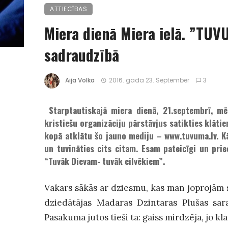
ATTIECĪBAS
Miera dienā Miera ielā. ”TUV
sadraudzībā
Aija Volka
2016. gada 23. September
3
Starptautiskajā miera dienā, 21.septembrī, m
kristiešu organizāciju pārstāvjus satikties klātien
kopā atklātu šo jauno mediju
–
www.tuvuma.lv. K
un tuvināties cits citam. Esam pateicīgi un prie
“Tuvāk Dievam- tuvāk cilvēkiem”.
Vakars sākās ar dziesmu, kas man joprojām s
dziedātājas Madaras Dzintaras Plušas sar
Pasākumā jutos tieši tā: gaiss mirdzēja, jo k